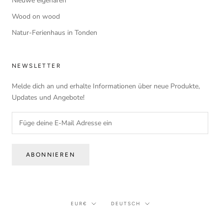
Nieuwe eigenaren
Wood on wood
Natur-Ferienhaus in Tonden
NEWSLETTER
Melde dich an und erhalte Informationen über neue Produkte,
Updates und Angebote!
ABONNIEREN
Währung
Sprache
EUR€
DEUTSCH